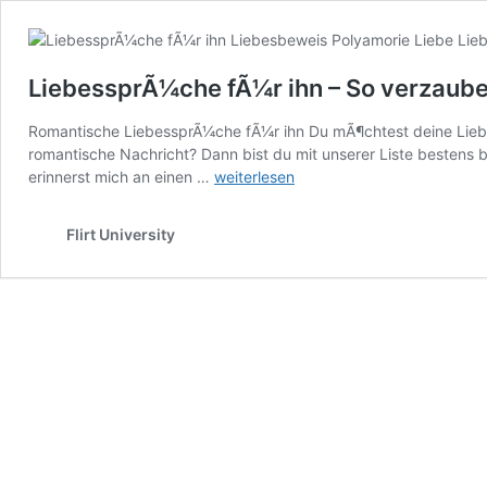
LiebessprÃ¼che fÃ¼r ihn – So verzaube
Romantische LiebessprÃ¼che fÃ¼r ihn Du mÃ¶chtest deine Lie
romantische Nachricht? Dann bist du mit unserer Liste bestens
LiebessprÃ¼che
erinnerst mich an einen …
weiterlesen
fÃ¼r
ihn
Flirt University
–
So
verzauberst
du
jede
Frau