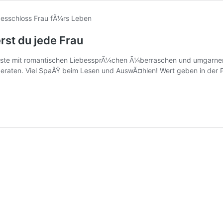
rst du jede Frau
bste mit romantischen LiebessprÃ¼chen Ã¼berraschen und umgarnen
 beraten. Viel SpaÃŸ beim Lesen und AuswÃ¤hlen! Wert geben in der