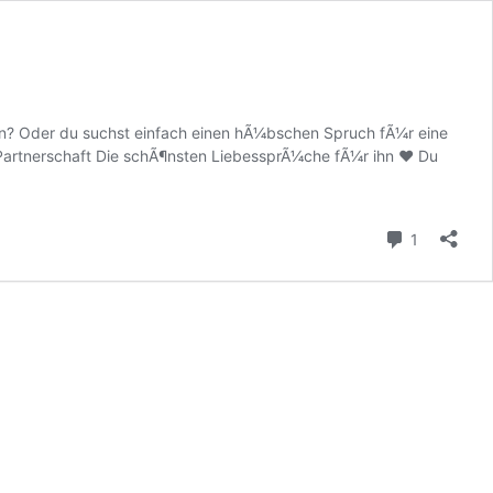
? Oder du suchst einfach einen hÃ¼bschen Spruch fÃ¼r eine
 Partnerschaft Die schÃ¶nsten LiebessprÃ¼che fÃ¼r ihn ♥ Du
Kommenta
1