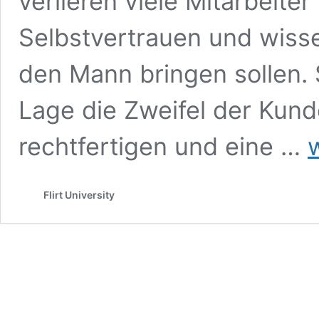
verlieren viele Mitarbeiter
Selbstvertrauen und wisse
den Mann bringen sollen. S
Lage die Zweifel der Kun
Ve
rechtfertigen und eine …
Wi
de
Um
Flirt University
wi
ge
we
ka