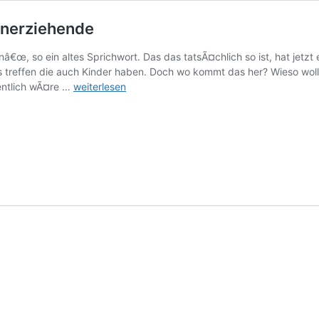
inerziehende
nâ€œ, so ein altes Sprichwort. Das das tatsÃ¤chlich so ist, hat jetzt
es treffen die auch Kinder haben. Doch wo kommt das her? Wieso wol
Alleinerziehende
gentlich wÃ¤re …
weiterlesen
suchen
vorrangig
Alleinerziehende