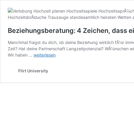
Beziehungsberatung: 4 Zeichen, dass ei
Manchmal fragst du dich, ob deine Beziehung wirklich fÃ¼r imm
Zeit? Hat deine Partnerschaft Langzeitpotenzial? WÃ¼nschen wir
Beziehungsberatung:
Wir haben …
weiterlesen
4
Zeichen,
Flirt University
dass
eine
Beziehung
Langzeitpotenzial
hat