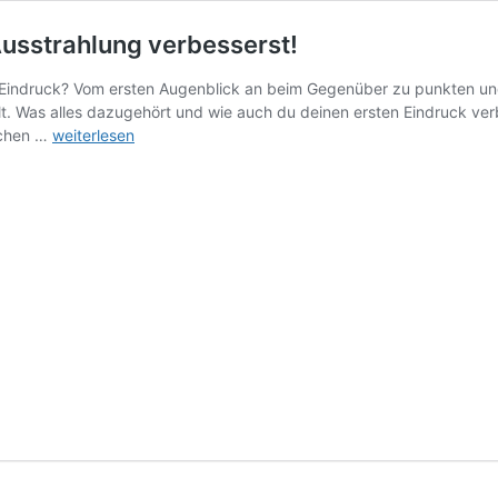
Ausstrahlung verbesserst!
 Eindruck? Vom ersten Augenblick an beim Gegenüber zu punkten und ei
t. Was alles dazugehört und wie auch du deinen ersten Eindruck verbes
Der
schen …
weiterlesen
erste
Eindruck
zählt!
Wie
du
deine
Ausstrahlung
verbesserst!