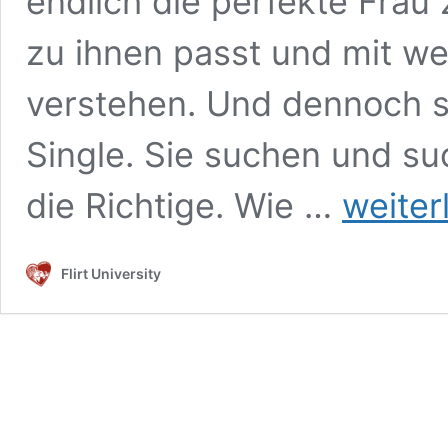
endlich die perfekte Frau 
zu ihnen passt und mit we
verstehen. Und dennoch 
Single. Sie suchen und su
Die
die Richtige. Wie …
weiter
richtige
Frau
finden:
Flirt University
So
findest
du
die
perfekte
Frau