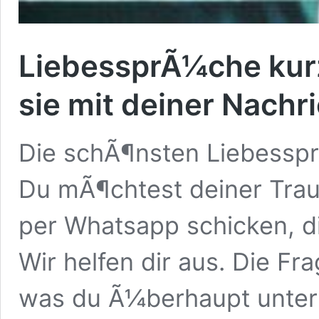
LiebessprÃ¼che kur
sie mit deiner Nachr
Die schÃ¶nsten Liebesspr
Du mÃ¶chtest deiner Tra
per Whatsapp schicken, di
Wir helfen dir aus. Die Fr
was du Ã¼berhaupt unter