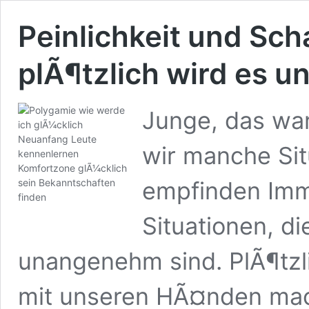
Peinlichkeit und Sc
plÃ¶tzlich wird es
Junge, das wa
wir manche Sit
empfinden Imme
Situationen, d
unangenehm sind. PlÃ¶tzli
mit unseren HÃ¤nden mach