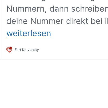
Nummern, dann schreiben w
deine Nummer direkt bei 
Nach
weiterlesen
der
Handynummer
fragen?
So
Flirt University
bekommst
du
ganz
locker
die
Nummer
deiner
Traumfrau