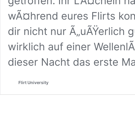
getroffen. Ihr LÃ¤cheln h
wÃ¤hrend eures Flirts konn
dir nicht nur Ã„uÃŸerlich 
wirklich auf einer WellenlÃ
dieser Nacht das erste M
Flirt University