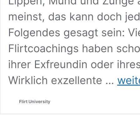
Lippen, Mund und Zunge 
meinst, das kann doch jed
Folgendes gesagt sein: Vi
Flirtcoachings haben sch
ihrer Exfreundin oder ihr
17
Wirklich exzellente …
weit
Kusstechni
–
Ein
Flirt University
Lippenbeke
zur
Philematol