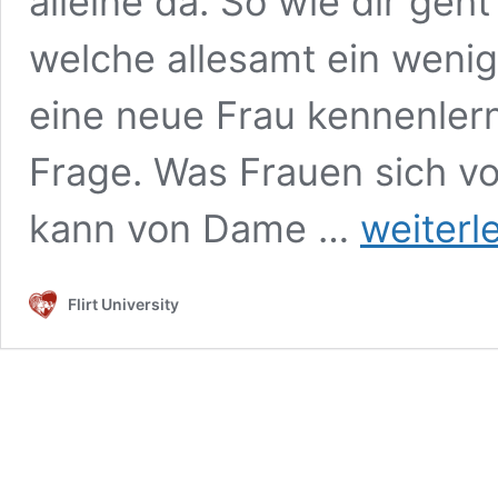
alleine da. So wie dir ge
welche allesamt ein wenig
eine neue Frau kennenlerne
Frage. Was Frauen sich 
Weshalb
kann von Dame …
weiterl
bedÃ¼rftige
MÃ¤nner
fÃ¼r
Flirt University
Frauen
so
unattraktiv
sind