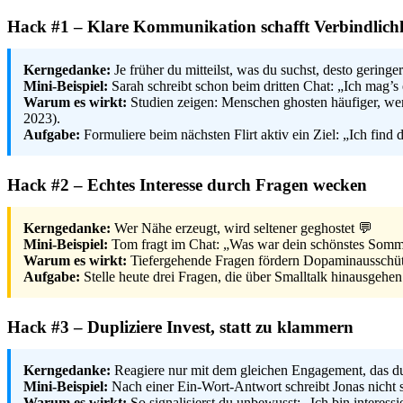
Hack #1 – Klare Kommunikation schafft Verbindlichk
Kerngedanke:
Je früher du mitteilst, was du suchst, desto geringe
Mini‑Beispiel:
Sarah schreibt schon beim dritten Chat: „Ich mag’s
Warum es wirkt:
Studien zeigen: Menschen ghosten häufiger, wenn
2023).
Aufgabe:
Formuliere beim nächsten Flirt aktiv ein Ziel: „Ich find
Hack #2 – Echtes Interesse durch Fragen wecken
Kerngedanke:
Wer Nähe erzeugt, wird seltener geghostet 💬
Mini‑Beispiel:
Tom fragt im Chat: „Was war dein schönstes Sommer
Warum es wirkt:
Tiefergehende Fragen fördern Dopaminausschüt
Aufgabe:
Stelle heute drei Fragen, die über Smalltalk hinausgehe
Hack #3 – Dupliziere Invest, statt zu klammern
Kerngedanke:
Reagiere nur mit dem gleichen Engagement, das 
Mini‑Beispiel:
Nach einer Ein-Wort-Antwort schreibt Jonas nicht s
Warum es wirkt:
So signalisierst du unbewusst: „Ich bin interes