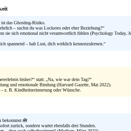
eit
r ist das Ghosting-Risiko.
 ehrlich – suchst du was Lockeres oder eher Beziehung?“
 sie sich emotional nicht verantwortlich fühlen (Psychology Today, Ju
 dich spannend – hab Lust, dich wirklich kennenzulernen.“
erlebnis bisher?“ statt: „Na, wie war dein Tag?“
tung und emotionale Bindung (Harvard Gazette, Mai 2022).
n – z. B. Kindheitserinnerung oder Wünsche.
du bekommst 🧰
ofort zurück, sondern wartet ebenfalls drei Stunden.
siert – aber auch selbstbestimmt“ (Medium, März 2023).