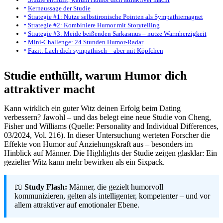
Kernaussage der Studie
Strategie #1: Nutze selbstironische Pointen als Sympathiemagnet
Strategie #2: Kombiniere Humor mit Storytelling
Strategie #3: Meide beißenden Sarkasmus – nutze Warmherzigkeit
Mini-Challenge: 24 Stunden Humor-Radar
Fazit: Lach dich sympathisch – aber mit Köpfchen
Studie enthüllt, warum Humor dich
attraktiver macht
Kann wirklich ein guter Witz deinen Erfolg beim Dating
verbessern? Jawohl – und das belegt eine neue Studie von Cheng,
Fisher und Williams (Quelle: Personality and Individual Differences,
03/2024, Vol. 216). In dieser Untersuchung werteten Forscher die
Effekte von Humor auf Anziehungskraft aus – besonders im
Hinblick auf Männer. Die Highlights der Studie zeigen glasklar: Ein
gezielter Witz kann mehr bewirken als ein Sixpack.
📖
Study Flash:
Männer, die gezielt humorvoll
kommunizieren, gelten als intelligenter, kompetenter – und vor
allem attraktiver auf emotionaler Ebene.