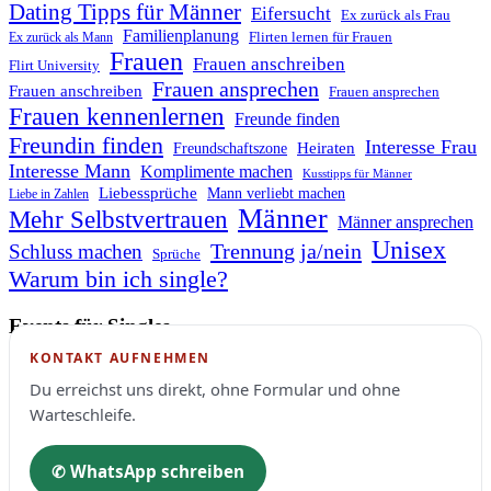
Dating Tipps für Männer
Eifersucht
Ex zurück als Frau
Familienplanung
Flirten lernen für Frauen
Ex zurück als Mann
Frauen
Frauen anschreiben
Flirt University
Frauen ansprechen
Frauen anschreiben
Frauen ansprechen
Frauen kennenlernen
Freunde finden
Freundin finden
Interesse Frau
Heiraten
Freundschaftszone
Interesse Mann
Komplimente machen
Kusstipps für Männer
Liebessprüche
Mann verliebt machen
Liebe in Zahlen
Männer
Mehr Selbstvertrauen
Männer ansprechen
Unisex
Trennung ja/nein
Schluss machen
Sprüche
Warum bin ich single?
Events für Singles
KONTAKT AUFNEHMEN
Du erreichst uns direkt, ohne Formular und ohne
Warteschleife.
✆ WhatsApp schreiben