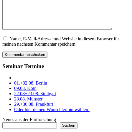
Name, E-Mail-Adresse und Website in diesem Browser für
Dieses
meinen nächsten Kommentar speichern.
Feld
bitte
leer
lassen
Seminar Termine
01.+02.08. Berlin
09.08. Köln
22.08+23.08. Stuttgart
28.08. Münster
29.+30.08. Frankfurt
Oder hier deinen Wunschtermin wählen!
Neues aus der Flirtforschung
Suchen