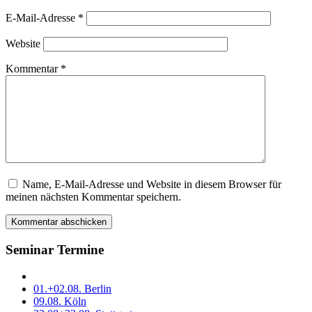
E-Mail-Adresse
*
Website
Kommentar
*
Name, E-Mail-Adresse und Website in diesem Browser für
Dieses
meinen nächsten Kommentar speichern.
Feld
bitte
leer
lassen
Seminar Termine
01.+02.08. Berlin
09.08. Köln