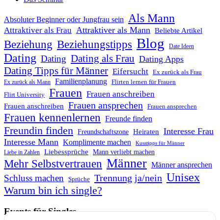
Als Mann
Absoluter Beginner oder Jungfrau sein
Attraktiver als Mann
Attraktiver als Frau
Beliebte Artikel
Blog
Beziehung
Beziehungstipps
Date Ideen
Dating
Dating als Frau
Dating
Dating Apps
Dating Tipps für Männer
Eifersucht
Ex zurück als Frau
Familienplanung
Flirten lernen für Frauen
Ex zurück als Mann
Frauen
Frauen anschreiben
Flirt University
Frauen ansprechen
Frauen anschreiben
Frauen ansprechen
Frauen kennenlernen
Freunde finden
Freundin finden
Interesse Frau
Heiraten
Freundschaftszone
Interesse Mann
Komplimente machen
Kusstipps für Männer
Liebessprüche
Mann verliebt machen
Liebe in Zahlen
Männer
Mehr Selbstvertrauen
Männer ansprechen
Unisex
Trennung ja/nein
Schluss machen
Sprüche
Warum bin ich single?
Events für Singles