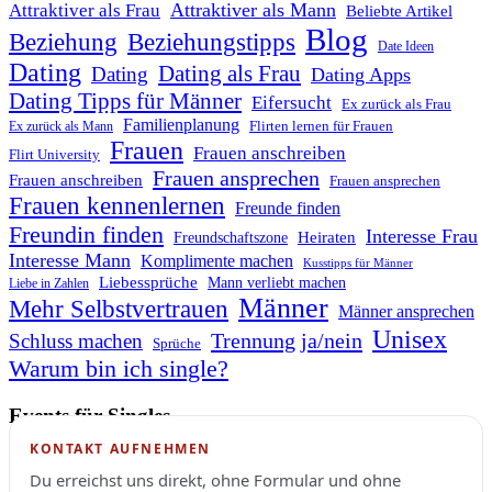
Attraktiver als Mann
Attraktiver als Frau
Beliebte Artikel
Blog
Beziehung
Beziehungstipps
Date Ideen
Dating
Dating als Frau
Dating
Dating Apps
Dating Tipps für Männer
Eifersucht
Ex zurück als Frau
Familienplanung
Flirten lernen für Frauen
Ex zurück als Mann
Frauen
Frauen anschreiben
Flirt University
Frauen ansprechen
Frauen anschreiben
Frauen ansprechen
Frauen kennenlernen
Freunde finden
Freundin finden
Interesse Frau
Heiraten
Freundschaftszone
Interesse Mann
Komplimente machen
Kusstipps für Männer
Liebessprüche
Mann verliebt machen
Liebe in Zahlen
Männer
Mehr Selbstvertrauen
Männer ansprechen
Unisex
Trennung ja/nein
Schluss machen
Sprüche
Warum bin ich single?
Events für Singles
KONTAKT AUFNEHMEN
Du erreichst uns direkt, ohne Formular und ohne