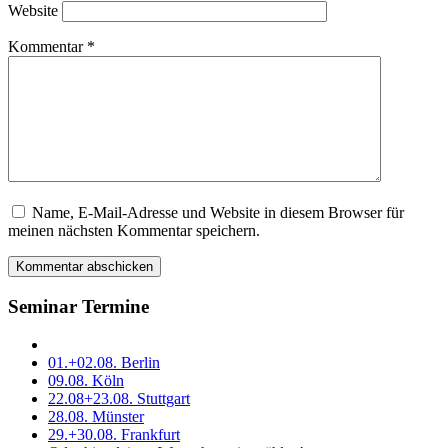
Website
Kommentar
*
Name, E-Mail-Adresse und Website in diesem Browser für
Dieses
meinen nächsten Kommentar speichern.
Feld
bitte
leer
lassen
Seminar Termine
01.+02.08. Berlin
09.08. Köln
22.08+23.08. Stuttgart
28.08. Münster
29.+30.08. Frankfurt