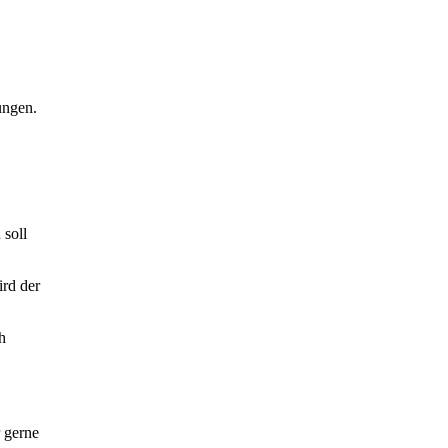
ungen.
 soll
ird der
h
r gerne