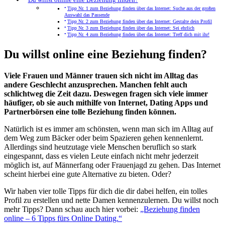
Tipp Nr. 1 zum Beziehung finden über das Internet: Suche aus der großen
Auswahl das Passende
Tipp Nr. 2 zum Beziehung finden über das Internet: Gestalte dein Profil
Tipp Nr. 3 zum Beziehung finden über das Internet: Sei ehrlich
Tipp Nr. 4 zum Beziehung finden über das Internet: Treff dich mit ihr!
Du willst online eine Beziehung finden?
Viele Frauen und Männer trauen sich nicht im Alltag das
andere Geschlecht anzusprechen. Manchen fehlt auch
schlichtweg die Zeit dazu. Deswegen fragen sich viele immer
häufiger, ob sie auch mithilfe von Internet, Dating Apps und
Partnerbörsen eine tolle Beziehung finden können.
Natürlich ist es immer am schönsten, wenn man sich im Alltag auf
dem Weg zum Bäcker oder beim Spazieren gehen kennenlernt.
Allerdings sind heutzutage viele Menschen beruflich so stark
eingespannt, dass es vielen Leute einfach nicht mehr jederzeit
möglich ist, auf Männerfang oder Frauenjagd zu gehen. Das Internet
scheint hierbei eine gute Alternative zu bieten. Oder?
Wir haben vier tolle Tipps für dich die dir dabei helfen, ein tolles
Profil zu erstellen und nette Damen kennenzulernen. Du willst noch
mehr Tipps? Dann schau auch hier vorbei:
„Beziehung finden
online – 6 Tipps fürs Online Dating.“