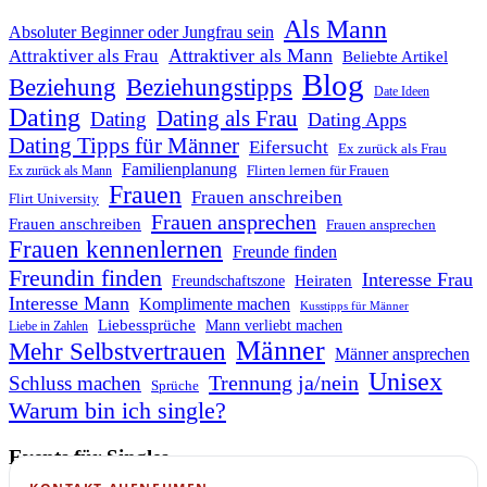
Als Mann
Absoluter Beginner oder Jungfrau sein
Attraktiver als Mann
Attraktiver als Frau
Beliebte Artikel
Blog
Beziehung
Beziehungstipps
Date Ideen
Dating
Dating als Frau
Dating
Dating Apps
Dating Tipps für Männer
Eifersucht
Ex zurück als Frau
Familienplanung
Flirten lernen für Frauen
Ex zurück als Mann
Frauen
Frauen anschreiben
Flirt University
Frauen ansprechen
Frauen anschreiben
Frauen ansprechen
Frauen kennenlernen
Freunde finden
Freundin finden
Interesse Frau
Heiraten
Freundschaftszone
Interesse Mann
Komplimente machen
Kusstipps für Männer
Liebessprüche
Mann verliebt machen
Liebe in Zahlen
Männer
Mehr Selbstvertrauen
Männer ansprechen
Unisex
Trennung ja/nein
Schluss machen
Sprüche
Warum bin ich single?
Events für Singles