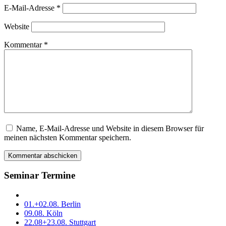
E-Mail-Adresse
*
Website
Kommentar
*
Name, E-Mail-Adresse und Website in diesem Browser für
Dieses
meinen nächsten Kommentar speichern.
Feld
bitte
leer
lassen
Seminar Termine
01.+02.08. Berlin
09.08. Köln
22.08+23.08. Stuttgart