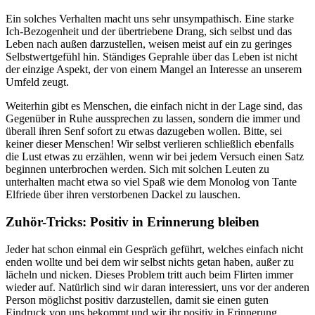
Ein solches Verhalten macht uns sehr unsympathisch. Eine starke
Ich-Bezogenheit und der übertriebene Drang, sich selbst und das
Leben nach außen darzustellen, weisen meist auf ein zu geringes
Selbstwertgefühl hin. Ständiges Geprahle über das Leben ist nicht
der einzige Aspekt, der von einem Mangel an Interesse an unserem
Umfeld zeugt.
Weiterhin gibt es Menschen, die einfach nicht in der Lage sind, das
Gegenüber in Ruhe aussprechen zu lassen, sondern die immer und
überall ihren Senf sofort zu etwas dazugeben wollen. Bitte, sei
keiner dieser Menschen! Wir selbst verlieren schließlich ebenfalls
die Lust etwas zu erzählen, wenn wir bei jedem Versuch einen Satz
beginnen unterbrochen werden. Sich mit solchen Leuten zu
unterhalten macht etwa so viel Spaß wie dem Monolog von Tante
Elfriede über ihren verstorbenen Dackel zu lauschen.
Zuhör-Tricks: Positiv in Erinnerung bleiben
Jeder hat schon einmal ein Gespräch geführt, welches einfach nicht
enden wollte und bei dem wir selbst nichts getan haben, außer zu
lächeln und nicken. Dieses Problem tritt auch beim Flirten immer
wieder auf. Natürlich sind wir daran interessiert, uns vor der anderen
Person möglichst positiv darzustellen, damit sie einen guten
Eindruck von uns bekommt und wir ihr positiv in Erinnerung