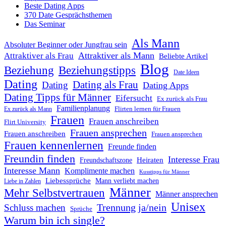
Beste Dating Apps
370 Date Gesprächsthemen
Das Seminar
Als Mann
Absoluter Beginner oder Jungfrau sein
Attraktiver als Mann
Attraktiver als Frau
Beliebte Artikel
Blog
Beziehung
Beziehungstipps
Date Ideen
Dating
Dating als Frau
Dating
Dating Apps
Dating Tipps für Männer
Eifersucht
Ex zurück als Frau
Familienplanung
Flirten lernen für Frauen
Ex zurück als Mann
Frauen
Frauen anschreiben
Flirt University
Frauen ansprechen
Frauen anschreiben
Frauen ansprechen
Frauen kennenlernen
Freunde finden
Freundin finden
Interesse Frau
Heiraten
Freundschaftszone
Interesse Mann
Komplimente machen
Kusstipps für Männer
Liebessprüche
Mann verliebt machen
Liebe in Zahlen
Männer
Mehr Selbstvertrauen
Männer ansprechen
Unisex
Trennung ja/nein
Schluss machen
Sprüche
Warum bin ich single?