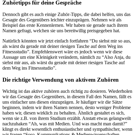
Zuhörtipps für deine Gespräche
Dennoch gibt es auch einige Zuhör-Tipps, die dabei helfen, uns das
Gesagte des Gegenübers leichter einzuprägen. Nehmen wir als
Beispiel das erste Kennenlernen. Wir haben sie gerade nach ihrem
Namen gefragt, welchen sie uns bereitwillig preisgegeben hat.
Natürlich könnten wir jetzt einfach fortfahren “Du siehst mir so aus,
als wärst du gerade mit deiner riesigen Tasche auf dem Weg ins
Fitnessstudio”. Empfehlenswert wäre es jedoch wenn wir diese
Aussage um eine Kleinigkeit verändern, nämlich zu “Also Anja, du
siehst mir aus, als wärst du gerade mit deiner riesigen Tasche auf
dem Weg ins Fitnessstudio”.
Die richtige Verwendung von aktivem Zuhören
Wichtig ist das aktive zuhören auch richtig zu dosieren. Wiederholen
wir das Gesagte des Gegenübers, in diesem Fall den Namen, fällt es
uns einfacher uns diesen einzuprägen. Je häufiger wir die Sätze
beginnen, indem wir ihren Namen nennen, desto weniger Probleme
haben wir, diesen wirklich zu behalten. Ähnlich gestaltet es sich,
wenn sie z.B. von ihrem Studium erzählt. Anstatt etwas gelangweilt
nachzuhaken “Ah, was mit Medien. Und was macht man damit?”
klingt es direkt wesentlich enthusiastischer und sympathischer, wenn
wir fragen “Soso, Kommunikations-& Medienwissenschaften.