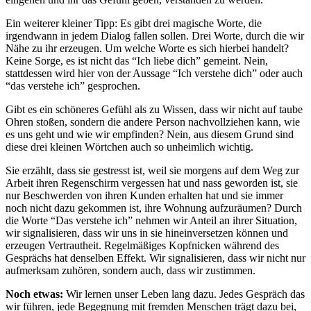
Ein weiterer kleiner Tipp: Es gibt drei magische Worte, die
irgendwann in jedem Dialog fallen sollen. Drei Worte, durch die wir
Nähe zu ihr erzeugen. Um welche Worte es sich hierbei handelt?
Keine Sorge, es ist nicht das “Ich liebe dich” gemeint. Nein,
stattdessen wird hier von der Aussage “Ich verstehe dich” oder auch
“das verstehe ich” gesprochen.
Gibt es ein schöneres Gefühl als zu Wissen, dass wir nicht auf taube
Ohren stoßen, sondern die andere Person nachvollziehen kann, wie
es uns geht und wie wir empfinden? Nein, aus diesem Grund sind
diese drei kleinen Wörtchen auch so unheimlich wichtig.
Sie erzählt, dass sie gestresst ist, weil sie morgens auf dem Weg zur
Arbeit ihren Regenschirm vergessen hat und nass geworden ist, sie
nur Beschwerden von ihren Kunden erhalten hat und sie immer
noch nicht dazu gekommen ist, ihre Wohnung aufzuräumen? Durch
die Worte “Das verstehe ich” nehmen wir Anteil an ihrer Situation,
wir signalisieren, dass wir uns in sie hineinversetzen können und
erzeugen Vertrautheit. Regelmäßiges Kopfnicken während des
Gesprächs hat denselben Effekt. Wir signalisieren, dass wir nicht nur
aufmerksam zuhören, sondern auch, dass wir zustimmen.
Noch etwas:
Wir lernen unser Leben lang dazu. Jedes Gespräch das
wir führen, jede Begegnung mit fremden Menschen trägt dazu bei,