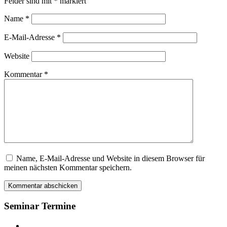
Felder sind mit
*
markiert
Name
*
E-Mail-Adresse
*
Website
Kommentar
*
Name, E-Mail-Adresse und Website in diesem Browser für
Dieses
meinen nächsten Kommentar speichern.
Feld
bitte
leer
lassen
Seminar Termine