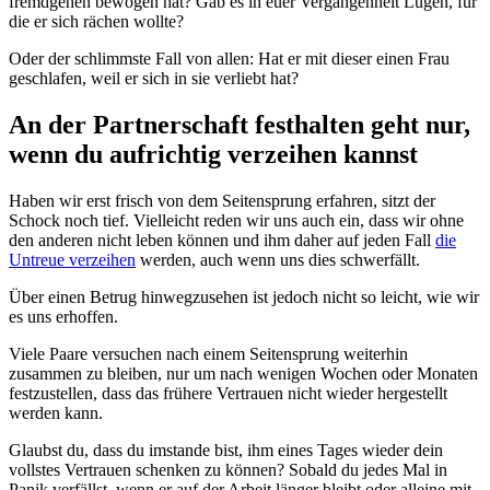
fremdgehen bewogen hat? Gab es in euer Vergangenheit Lügen, für
die er sich rächen wollte?
Oder der schlimmste Fall von allen: Hat er mit dieser einen Frau
geschlafen, weil er sich in sie verliebt hat?
An der Partnerschaft festhalten geht nur,
wenn du aufrichtig verzeihen kannst
Haben wir erst frisch von dem Seitensprung erfahren, sitzt der
Schock noch tief. Vielleicht reden wir uns auch ein, dass wir ohne
den anderen nicht leben können und ihm daher auf jeden Fall
die
Untreue verzeihen
werden, auch wenn uns dies schwerfällt.
Über einen Betrug hinwegzusehen ist jedoch nicht so leicht, wie wir
es uns erhoffen.
Viele Paare versuchen nach einem Seitensprung weiterhin
zusammen zu bleiben, nur um nach wenigen Wochen oder Monaten
festzustellen, dass das frühere Vertrauen nicht wieder hergestellt
werden kann.
Glaubst du, dass du imstande bist, ihm eines Tages wieder dein
vollstes Vertrauen schenken zu können? Sobald du jedes Mal in
Panik verfällst, wenn er auf der Arbeit länger bleibt oder alleine mit