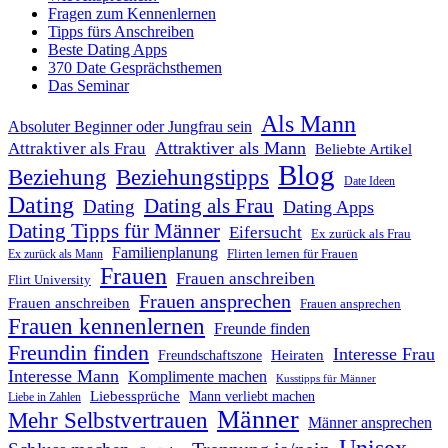
Fragen zum Kennenlernen
Tipps fürs Anschreiben
Beste Dating Apps
370 Date Gesprächsthemen
Das Seminar
Als Mann
Absoluter Beginner oder Jungfrau sein
Attraktiver als Mann
Attraktiver als Frau
Beliebte Artikel
Blog
Beziehung
Beziehungstipps
Date Ideen
Dating
Dating als Frau
Dating
Dating Apps
Dating Tipps für Männer
Eifersucht
Ex zurück als Frau
Familienplanung
Flirten lernen für Frauen
Ex zurück als Mann
Frauen
Frauen anschreiben
Flirt University
Frauen ansprechen
Frauen anschreiben
Frauen ansprechen
Frauen kennenlernen
Freunde finden
Freundin finden
Interesse Frau
Heiraten
Freundschaftszone
Interesse Mann
Komplimente machen
Kusstipps für Männer
Liebessprüche
Mann verliebt machen
Liebe in Zahlen
Männer
Mehr Selbstvertrauen
Männer ansprechen