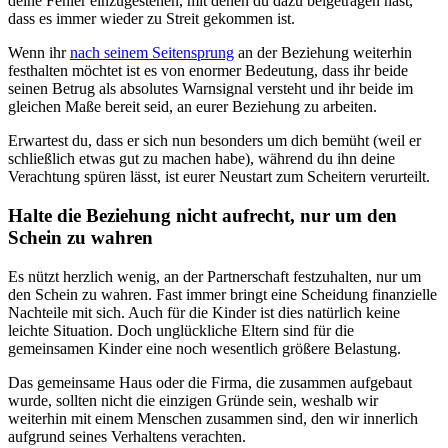
deine Fehler einzugestehen, mit denen du dazu beigetragen hast,
dass es immer wieder zu Streit gekommen ist.
Wenn ihr
nach seinem Seitensprung
an der Beziehung weiterhin
festhalten möchtet ist es von enormer Bedeutung, dass ihr beide
seinen Betrug als absolutes Warnsignal versteht und ihr beide im
gleichen Maße bereit seid, an eurer Beziehung zu arbeiten.
Erwartest du, dass er sich nun besonders um dich bemüht (weil er
schließlich etwas gut zu machen habe), während du ihn deine
Verachtung spüren lässt, ist eurer Neustart zum Scheitern verurteilt.
Halte die Beziehung nicht aufrecht, nur um den
Schein zu wahren
Es nützt herzlich wenig, an der Partnerschaft festzuhalten, nur um
den Schein zu wahren. Fast immer bringt eine Scheidung finanzielle
Nachteile mit sich. Auch für die Kinder ist dies natürlich keine
leichte Situation. Doch unglückliche Eltern sind für die
gemeinsamen Kinder eine noch wesentlich größere Belastung.
Das gemeinsame Haus oder die Firma, die zusammen aufgebaut
wurde, sollten nicht die einzigen Gründe sein, weshalb wir
weiterhin mit einem Menschen zusammen sind, den wir innerlich
aufgrund seines Verhaltens verachten.