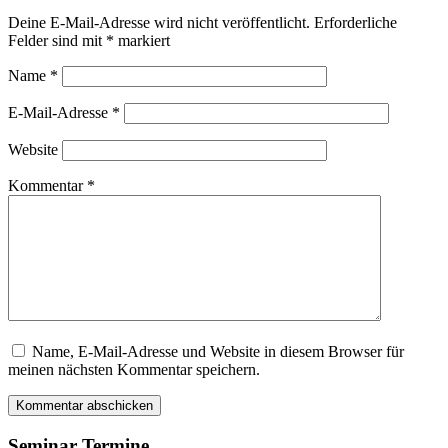
Deine E-Mail-Adresse wird nicht veröffentlicht.
Erforderliche
Felder sind mit
*
markiert
Name
*
E-Mail-Adresse
*
Website
Kommentar
*
Name, E-Mail-Adresse und Website in diesem Browser für
Dieses
meinen nächsten Kommentar speichern.
Feld
bitte
leer
lassen
Seminar Termine