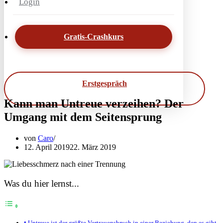
Login
Gratis-Crashkurs
Erstgespräch
Kann man Untreue verzeihen? Der
Umgang mit dem Seitensprung
von
Caro
12. April 2019
22. März 2019
Was du hier lernst...
Untreue ist der größte Vertrauensbruch in einer Beziehung, den es gibt