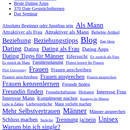
Beste Dating Apps
370 Date Gesprächsthemen
Das Seminar
Als Mann
Absoluter Beginner oder Jungfrau sein
Attraktiver als Mann
Attraktiver als Frau
Beliebte Artikel
Blog
Beziehung
Beziehungstipps
Date Ideen
Dating
Dating als Frau
Dating
Dating Apps
Dating Tipps für Männer
Eifersucht
Ex zurück als Frau
Familienplanung
Flirten lernen für Frauen
Ex zurück als Mann
Frauen
Frauen anschreiben
Flirt University
Frauen ansprechen
Frauen anschreiben
Frauen ansprechen
Frauen kennenlernen
Freunde finden
Freundin finden
Interesse Frau
Heiraten
Freundschaftszone
Interesse Mann
Komplimente machen
Kusstipps für Männer
Liebessprüche
Mann verliebt machen
Liebe in Zahlen
Männer
Mehr Selbstvertrauen
Männer ansprechen
Unisex
Trennung ja/nein
Schluss machen
Sprüche
Warum bin ich single?