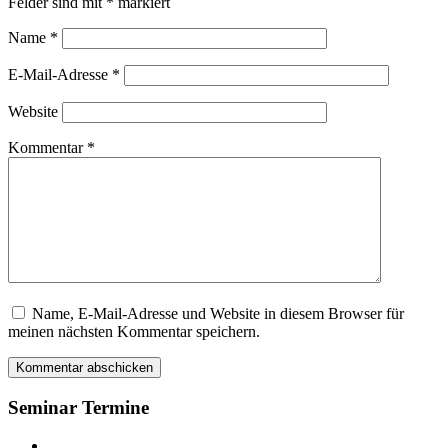
Felder sind mit
*
markiert
Name
*
E-Mail-Adresse
*
Website
Kommentar
*
Name, E-Mail-Adresse und Website in diesem Browser für
Dieses
meinen nächsten Kommentar speichern.
Feld
bitte
leer
lassen
Seminar Termine