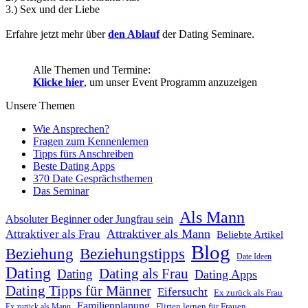
3.) Sex und der Liebe
Erfahre jetzt mehr über
den Ablauf
der Dating Seminare.
Alle Themen und Termine:
Klicke hier
, um unser Event Programm anzuzeigen
Unsere Themen
Wie Ansprechen?
Fragen zum Kennenlernen
Tipps fürs Anschreiben
Beste Dating Apps
370 Date Gesprächsthemen
Das Seminar
Als Mann
Absoluter Beginner oder Jungfrau sein
Attraktiver als Mann
Attraktiver als Frau
Beliebte Artikel
Blog
Beziehung
Beziehungstipps
Date Ideen
Dating
Dating als Frau
Dating
Dating Apps
Dating Tipps für Männer
Eifersucht
Ex zurück als Frau
Familienplanung
Flirten lernen für Frauen
Ex zurück als Mann