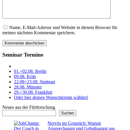
Name, E-Mail-Adresse und Website in diesem Browser für
Dieses
meinen nächsten Kommentar speichern.
Feld
bitte
leer
lassen
Seminar Termine
01.+02.08. Berlin
09.08. Köln
22.08+23.08. Stuttgart
28.08. Münster
29.+30.08. Frankfurt
Oder hier deinen Wunschtermin wählen!
Neues aus der Flirtforschung
Suchen
Nervös im Gespräch: Warum
Ansprechangst und Gehaltsangst aus