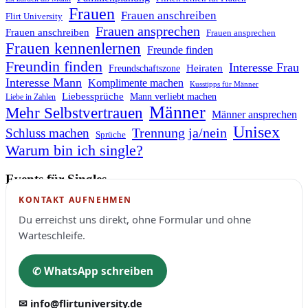
Frauen
Frauen anschreiben
Flirt University
Frauen ansprechen
Frauen anschreiben
Frauen ansprechen
Frauen kennenlernen
Freunde finden
Freundin finden
Interesse Frau
Heiraten
Freundschaftszone
Interesse Mann
Komplimente machen
Kusstipps für Männer
Liebessprüche
Mann verliebt machen
Liebe in Zahlen
Männer
Mehr Selbstvertrauen
Männer ansprechen
Unisex
Trennung ja/nein
Schluss machen
Sprüche
Warum bin ich single?
Events für Singles
KONTAKT AUFNEHMEN
Du erreichst uns direkt, ohne Formular und ohne
Warteschleife.
✆ WhatsApp schreiben
✉ info@flirtuniversity.de