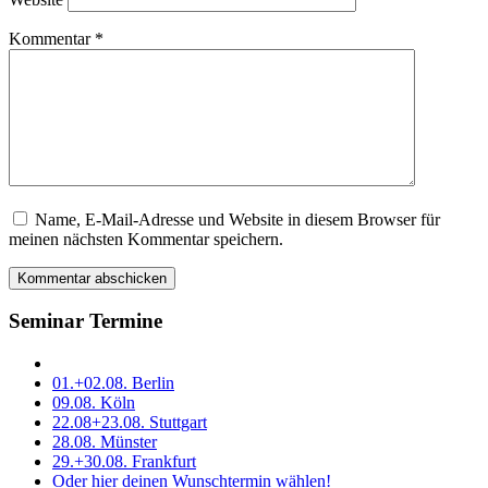
Kommentar
*
Name, E-Mail-Adresse und Website in diesem Browser für
Dieses
meinen nächsten Kommentar speichern.
Feld
bitte
leer
lassen
Seminar Termine
01.+02.08. Berlin
09.08. Köln
22.08+23.08. Stuttgart
28.08. Münster
29.+30.08. Frankfurt
Oder hier deinen Wunschtermin wählen!