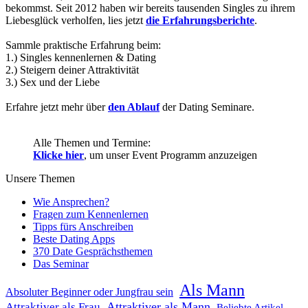
bekommst. Seit 2012 haben wir bereits tausenden Singles zu ihrem
Liebesglück verholfen, lies jetzt
die Erfahrungsberichte
.
Sammle praktische Erfahrung beim:
1.) Singles kennenlernen & Dating
2.) Steigern deiner Attraktivität
3.) Sex und der Liebe
Erfahre jetzt mehr über
den Ablauf
der Dating Seminare.
Alle Themen und Termine:
Klicke hier
, um unser Event Programm anzuzeigen
Unsere Themen
Wie Ansprechen?
Fragen zum Kennenlernen
Tipps fürs Anschreiben
Beste Dating Apps
370 Date Gesprächsthemen
Das Seminar
Als Mann
Absoluter Beginner oder Jungfrau sein
Attraktiver als Mann
Attraktiver als Frau
Beliebte Artikel