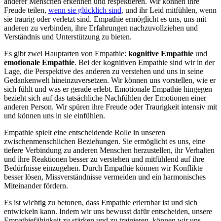
anderer Menschen erkennen und respektieren. Wir können ihre
Freude teilen,
wenn sie glücklich sind
, und ihr Leid mitfühlen, wenn
sie traurig oder verletzt sind. Empathie ermöglicht es uns, uns mit
anderen zu verbinden, ihre Erfahrungen nachzuvollziehen und
Verständnis und Unterstützung zu bieten.
Es gibt zwei Hauptarten von Empathie:
kognitive Empathie
und
emotionale Empathie
. Bei der kognitiven Empathie sind wir in der
Lage, die Perspektive des anderen zu verstehen und uns in seine
Gedankenwelt hineinzuversetzen. Wir können uns vorstellen, wie er
sich fühlt und was er gerade erlebt. Emotionale Empathie hingegen
bezieht sich auf das tatsächliche Nachfühlen der Emotionen einer
anderen Person. Wir spüren ihre Freude oder Traurigkeit intensiv mit
und können uns in sie einfühlen.
Empathie spielt eine entscheidende Rolle in unseren
zwischenmenschlichen Beziehungen. Sie ermöglicht es uns, eine
tiefere Verbindung zu anderen Menschen herzustellen, ihr Verhalten
und ihre Reaktionen besser zu verstehen und mitfühlend auf ihre
Bedürfnisse einzugehen. Durch Empathie können wir Konflikte
besser lösen, Missverständnisse vermeiden und ein harmonisches
Miteinander fördern.
Es ist wichtig zu betonen, dass Empathie erlernbar ist und sich
entwickeln kann. Indem wir uns bewusst dafür entscheiden, unsere
Empathiefähigkeit zu stärken und zu trainieren, können wir uns