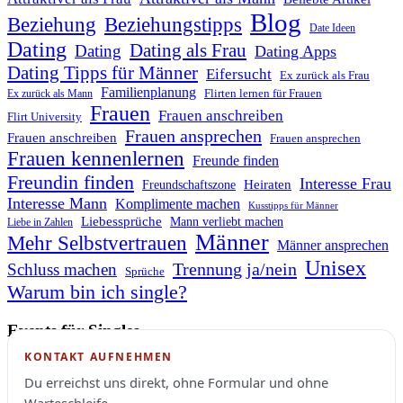
Blog
Beziehung
Beziehungstipps
Date Ideen
Dating
Dating als Frau
Dating
Dating Apps
Dating Tipps für Männer
Eifersucht
Ex zurück als Frau
Familienplanung
Flirten lernen für Frauen
Ex zurück als Mann
Frauen
Frauen anschreiben
Flirt University
Frauen ansprechen
Frauen anschreiben
Frauen ansprechen
Frauen kennenlernen
Freunde finden
Freundin finden
Interesse Frau
Heiraten
Freundschaftszone
Interesse Mann
Komplimente machen
Kusstipps für Männer
Liebessprüche
Mann verliebt machen
Liebe in Zahlen
Männer
Mehr Selbstvertrauen
Männer ansprechen
Unisex
Trennung ja/nein
Schluss machen
Sprüche
Warum bin ich single?
Events für Singles
KONTAKT AUFNEHMEN
Du erreichst uns direkt, ohne Formular und ohne