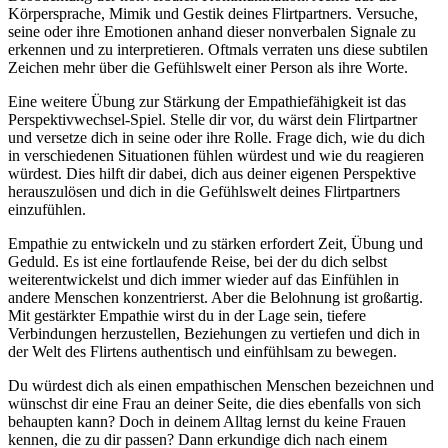
Körpersprache, Mimik und Gestik deines Flirtpartners. Versuche,
seine oder ihre Emotionen anhand dieser nonverbalen Signale zu
erkennen und zu interpretieren. Oftmals verraten uns diese subtilen
Zeichen mehr über die Gefühlswelt einer Person als ihre Worte.
Eine weitere Übung zur Stärkung der Empathiefähigkeit ist das
Perspektivwechsel-Spiel. Stelle dir vor, du wärst dein Flirtpartner
und versetze dich in seine oder ihre Rolle. Frage dich, wie du dich
in verschiedenen Situationen fühlen würdest und wie du reagieren
würdest. Dies hilft dir dabei, dich aus deiner eigenen Perspektive
herauszulösen und dich in die Gefühlswelt deines Flirtpartners
einzufühlen.
Empathie zu entwickeln und zu stärken erfordert Zeit, Übung und
Geduld. Es ist eine fortlaufende Reise, bei der du dich selbst
weiterentwickelst und dich immer wieder auf das Einfühlen in
andere Menschen konzentrierst. Aber die Belohnung ist großartig.
Mit gestärkter Empathie wirst du in der Lage sein, tiefere
Verbindungen herzustellen, Beziehungen zu vertiefen und dich in
der Welt des Flirtens authentisch und einfühlsam zu bewegen.
Du würdest dich als einen empathischen Menschen bezeichnen und
wünschst dir eine Frau an deiner Seite, die dies ebenfalls von sich
behaupten kann? Doch in deinem Alltag lernst du keine Frauen
kennen, die zu dir passen? Dann erkundige dich nach einem