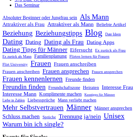
Das Seminar
Als Mann
Absoluter Beginner oder Jungfrau sein
Attraktiver als Mann
Attraktiver als Frau
Beliebte Artikel
Blog
Beziehung
Beziehungstipps
Date Ideen
Dating
Dating als Frau
Dating
Dating Apps
Dating Tipps für Männer
Eifersucht
Ex zurück als Frau
Familienplanung
Flirten lernen für Frauen
Ex zurück als Mann
Frauen
Frauen anschreiben
Flirt University
Frauen ansprechen
Frauen anschreiben
Frauen ansprechen
Frauen kennenlernen
Freunde finden
Freundin finden
Interesse Frau
Heiraten
Freundschaftszone
Interesse Mann
Komplimente machen
Kusstipps für Männer
Liebessprüche
Mann verliebt machen
Liebe in Zahlen
Männer
Mehr Selbstvertrauen
Männer ansprechen
Unisex
Trennung ja/nein
Schluss machen
Sprüche
Warum bin ich single?
Events für Singles