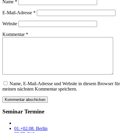
Name
*
E-Mail-Adresse
*
Website
Kommentar
*
Name, E-Mail-Adresse und Website in diesem Browser für
Dieses
meinen nächsten Kommentar speichern.
Feld
bitte
leer
lassen
Seminar Termine
01.+02.08. Berlin