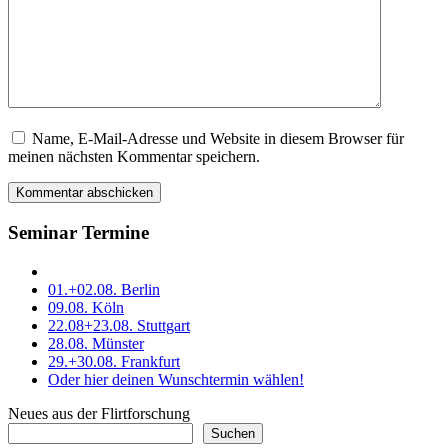
Name, E-Mail-Adresse und Website in diesem Browser für
Dieses
meinen nächsten Kommentar speichern.
Feld
bitte
leer
lassen
Seminar Termine
01.+02.08. Berlin
09.08. Köln
22.08+23.08. Stuttgart
28.08. Münster
29.+30.08. Frankfurt
Oder hier deinen Wunschtermin wählen!
Neues aus der Flirtforschung
Suchen