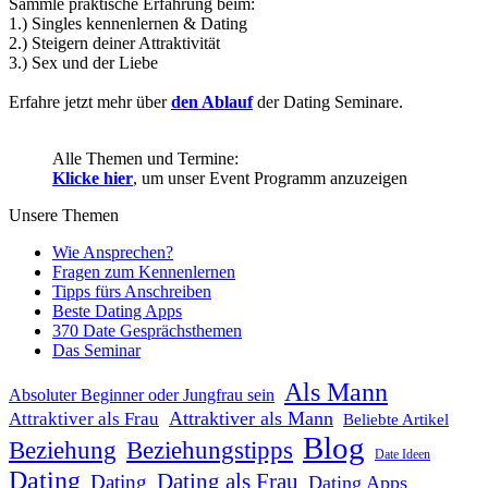
Sammle praktische Erfahrung beim:
1.) Singles kennenlernen & Dating
2.) Steigern deiner Attraktivität
3.) Sex und der Liebe
Erfahre jetzt mehr über
den Ablauf
der Dating Seminare.
Alle Themen und Termine:
Klicke hier
, um unser Event Programm anzuzeigen
Unsere Themen
Wie Ansprechen?
Fragen zum Kennenlernen
Tipps fürs Anschreiben
Beste Dating Apps
370 Date Gesprächsthemen
Das Seminar
Als Mann
Absoluter Beginner oder Jungfrau sein
Attraktiver als Mann
Attraktiver als Frau
Beliebte Artikel
Blog
Beziehung
Beziehungstipps
Date Ideen
Dating
Dating als Frau
Dating
Dating Apps