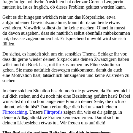
fragwürdige politische Ansichten hat oder zur Corona Leugnerin
mutiert ist, ist es fraglich, ob dieses Problem gekittet werden kann.
Geht es dir hingegen wirklich rein um das Körperliche, etwa
aufgrund einer Gewichtszunahme, könnt ihr daran beide etwas
verändern. Vorwürfe solltest du ihr keine machen. Ohnehin musst
du davon ausgehen, dass sie natürlich selbst ebenfalls mitbekommen
hat, dass sie zugenommen hat. Entsprechend unwohl wird sie sich
fühlen.
Du siehst, es handelt sich um ein sensibles Thema. Schlage ihr vor,
dass du gerne wieder deinen Sixpack aus deinen Zwanzigern haben
willst und du Bock hast, mit ihr zusammen ins Fitnessstudio zu
gehen. Sie muss natürlich deswegen mitkommen, damit du auch
eine Motivation hast, tatsächlich hinzugehen und keine Ausreden zu
suchen.
In einer solchen Situation bist du noch nie gewesen, da Frauen nicht
auf dich stehen und du noch nie eine Beziehung geführt hast? Dabei
wünschst du dir schon lange eine Frau an deiner Seite, die dich so
nimmt, wie du bist? Dann erkundige dich bei uns nach einem
Flirtcoaching
. Unsere
Flirtprofis
zeigen dir, wie es dir gelingt, in
deinem Alltag attraktive Frauen kennenzulernen. Damit sich in
deinem Liebesleben etwas tut. Wir freuen uns auf dich!
Hier findest du weitere Beiträge, die dich interessieren