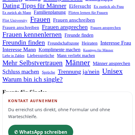
Dating Tipps für Männer
Eifersucht
Ex zurück als Frau
Familienplanung
Flirten lernen für Frauen
Ex zurück als Mann
Frauen
Frauen anschreiben
Flirt University
Frauen ansprechen
Frauen anschreiben
Frauen ansprechen
Frauen kennenlernen
Freunde finden
Freundin finden
Interesse Frau
Heiraten
Freundschaftszone
Interesse Mann
Komplimente machen
Kusstipps für Männer
Liebessprüche
Mann verliebt machen
Liebe in Zahlen
Männer
Mehr Selbstvertrauen
Männer ansprechen
Unisex
Trennung ja/nein
Schluss machen
Sprüche
Warum bin ich single?
Events für Singles
KONTAKT AUFNEHMEN
Du erreichst uns direkt, ohne Formular und ohne
Warteschleife.
✆ WhatsApp schreiben