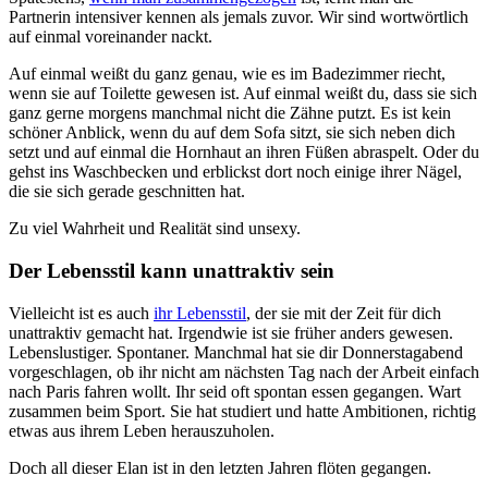
Partnerin intensiver kennen als jemals zuvor. Wir sind wortwörtlich
auf einmal voreinander nackt.
Auf einmal weißt du ganz genau, wie es im Badezimmer riecht,
wenn sie auf Toilette gewesen ist. Auf einmal weißt du, dass sie sich
ganz gerne morgens manchmal nicht die Zähne putzt. Es ist kein
schöner Anblick, wenn du auf dem Sofa sitzt, sie sich neben dich
setzt und auf einmal die Hornhaut an ihren Füßen abraspelt. Oder du
gehst ins Waschbecken und erblickst dort noch einige ihrer Nägel,
die sie sich gerade geschnitten hat.
Zu viel Wahrheit und Realität sind unsexy.
Der Lebensstil kann unattraktiv sein
Vielleicht ist es auch
ihr Lebensstil
, der sie mit der Zeit für dich
unattraktiv gemacht hat. Irgendwie ist sie früher anders gewesen.
Lebenslustiger. Spontaner. Manchmal hat sie dir Donnerstagabend
vorgeschlagen, ob ihr nicht am nächsten Tag nach der Arbeit einfach
nach Paris fahren wollt. Ihr seid oft spontan essen gegangen. Wart
zusammen beim Sport. Sie hat studiert und hatte Ambitionen, richtig
etwas aus ihrem Leben herauszuholen.
Doch all dieser Elan ist in den letzten Jahren flöten gegangen.