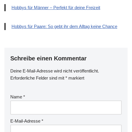
Hobbys für Männer – Perfekt für deine Freizeit
Hobbys für Paare: So gebt ihr dem Alltag keine Chance
Schreibe einen Kommentar
Deine E-Mail-Adresse wird nicht veröffentlicht.
D
Erforderliche Felder sind mit
ie
*
markiert
s
e
Name
*
s
F
el
d
E-Mail-Adresse
*
bi