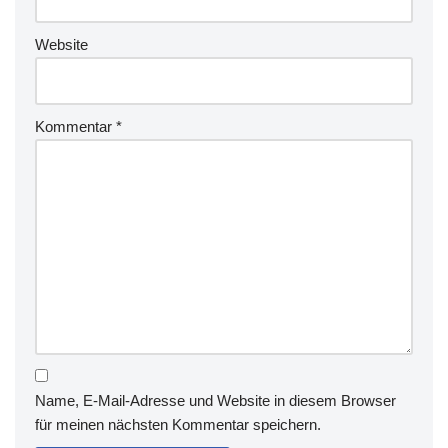
tt
e
Website
le
e
r
Kommentar
*
la
s
s
e
n
Name, E-Mail-Adresse und Website in diesem Browser
für meinen nächsten Kommentar speichern.