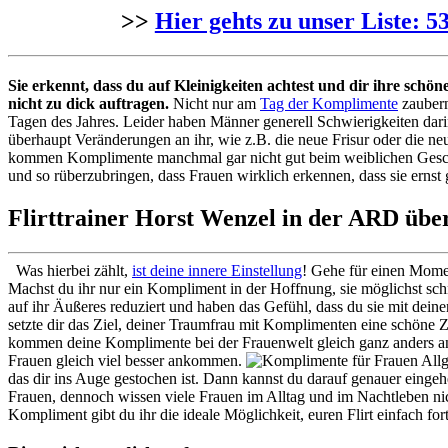
>>
Hier gehts zu unser Liste: 
Sie erkennt, dass du auf Kleinigkeiten achtest und dir ihre schö
nicht zu dick auftragen.
Nicht nur am
Tag der Komplimente
zaubern
Tagen des Jahres. Leider haben Männer generell Schwierigkeiten dar
überhaupt Veränderungen an ihr, wie z.B. die neue Frisur oder die 
kommen Komplimente manchmal gar nicht gut beim weiblichen Geschl
und so rüberzubringen, dass Frauen wirklich erkennen, dass sie ernst g
Flirttrainer Horst Wenzel in der ARD übe
Was hierbei zählt,
ist deine innere Einstellung
! Gehe für einen Momen
Machst du ihr nur ein Kompliment in der Hoffnung, sie möglichst sch
auf ihr Äußeres reduziert und haben das Gefühl, dass du sie mit de
setzte dir das Ziel, deiner Traumfrau mit Komplimenten eine schöne Ze
kommen deine Komplimente bei der Frauenwelt gleich ganz anders an.
Frauen gleich viel besser ankommen.
Allg
das dir ins Auge gestochen ist. Dann kannst du darauf genauer einge
Frauen, dennoch wissen viele Frauen im Alltag und im Nachtleben nic
Kompliment gibt du ihr die ideale Möglichkeit, euren Flirt einfach for