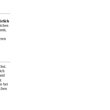
ürlich
lichen
mit,
eren
hst.
ich
und
g
e bei
echen