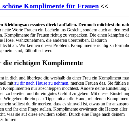
53 schöne Komplimente für Frauen
<<
nen Kleidungsaccessoires direkt auffallen. Dennoch möchtest du nat
 nette Worte Frauen ein Lächeln ins Gesicht, sondern auch an den rest
in, Komplimente für Frauen richtig zu verpacken. Die einen kämpfen da
neue Hose, wahrzunehmen, die anderen übertreiben. Dadurch
echt an. Wir kennen dieses Problem. Komplimente richtig zu formuli
emeint sind, fällt oft schwer.
r die richtigen Komplimente
t in dich und überlege dir, weshalb du einer Frau ein Kompliment mac
nell mit
zu dir nach Hause zu nehmen
, merken Frauen das. Sie fühlen s
inen Komplimenten nur abschleppen möchtest. Ändere deine Einstellung 
it zu bereiten und ihr ein gutes Gefühl zu geben. Mit dieser Einstellun
 Wir geben dir ein paar Tipps mit an die Hand, mit denen Kompliment
emein solltest du dir merken, dass es sinnvoll ist, etwas an ihr anzuspr
hen und ihr eine Frage stellen. Komplimente erwärmen die Herzen aller
ht, was sie auf diese erwidern sollen. Durch eine Frage nach deinem
tzuführen.