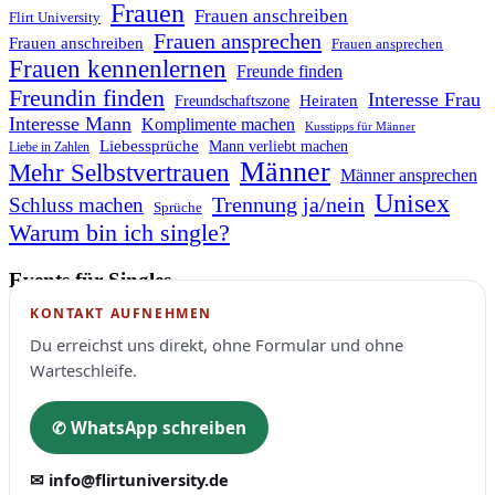
Frauen
Frauen anschreiben
Flirt University
Frauen ansprechen
Frauen anschreiben
Frauen ansprechen
Frauen kennenlernen
Freunde finden
Freundin finden
Interesse Frau
Heiraten
Freundschaftszone
Interesse Mann
Komplimente machen
Kusstipps für Männer
Liebessprüche
Mann verliebt machen
Liebe in Zahlen
Männer
Mehr Selbstvertrauen
Männer ansprechen
Unisex
Trennung ja/nein
Schluss machen
Sprüche
Warum bin ich single?
Events für Singles
KONTAKT AUFNEHMEN
Du erreichst uns direkt, ohne Formular und ohne
Warteschleife.
✆ WhatsApp schreiben
✉ info@flirtuniversity.de