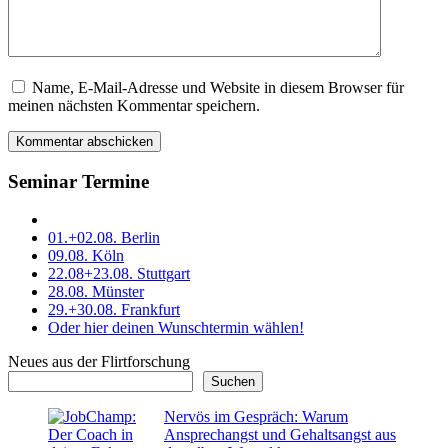
Name, E-Mail-Adresse und Website in diesem Browser für
Dieses
meinen nächsten Kommentar speichern.
Feld
bitte
leer
lassen
Seminar Termine
01.+02.08. Berlin
09.08. Köln
22.08+23.08. Stuttgart
28.08. Münster
29.+30.08. Frankfurt
Oder hier deinen Wunschtermin wählen!
Neues aus der Flirtforschung
Suchen
Nervös im Gespräch: Warum
Ansprechangst und Gehaltsangst aus