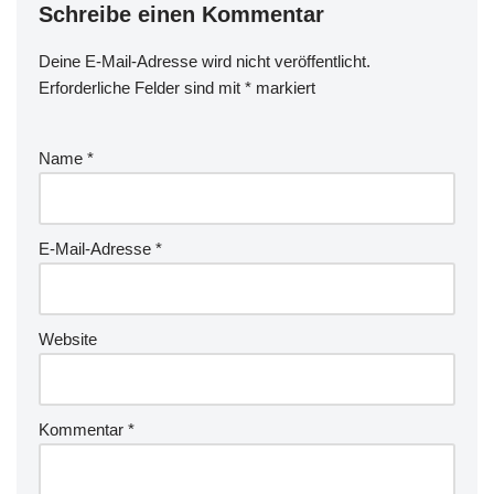
Schreibe einen Kommentar
Deine E-Mail-Adresse wird nicht veröffentlicht.
D
Erforderliche Felder sind mit
ie
*
markiert
s
e
Name
*
s
F
el
d
E-Mail-Adresse
*
bi
tt
e
Website
le
e
r
Kommentar
*
la
s
s