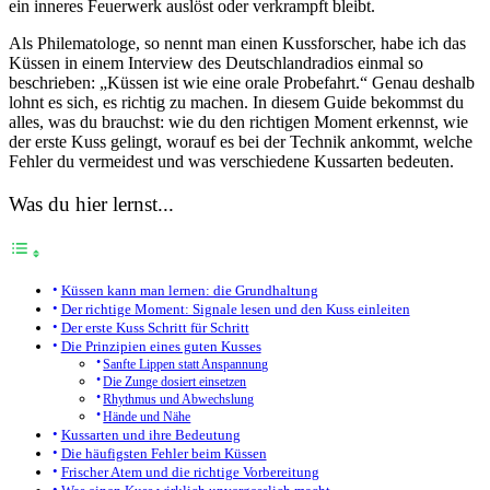
ein inneres Feuerwerk auslöst oder verkrampft bleibt.
Als Philematologe, so nennt man einen Kussforscher, habe ich das
Küssen in einem Interview des Deutschlandradios einmal so
beschrieben: „Küssen ist wie eine orale Probefahrt.“ Genau deshalb
lohnt es sich, es richtig zu machen. In diesem Guide bekommst du
alles, was du brauchst: wie du den richtigen Moment erkennst, wie
der erste Kuss gelingt, worauf es bei der Technik ankommt, welche
Fehler du vermeidest und was verschiedene Kussarten bedeuten.
Was du hier lernst...
Küssen kann man lernen: die Grundhaltung
Der richtige Moment: Signale lesen und den Kuss einleiten
Der erste Kuss Schritt für Schritt
Die Prinzipien eines guten Kusses
Sanfte Lippen statt Anspannung
Die Zunge dosiert einsetzen
Rhythmus und Abwechslung
Hände und Nähe
Kussarten und ihre Bedeutung
Die häufigsten Fehler beim Küssen
Frischer Atem und die richtige Vorbereitung