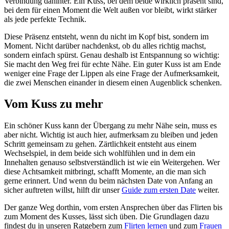
Verbindung dahinter. Ein Kuss, bei dem beide wirklich präsent sind,
bei dem für einen Moment die Welt außen vor bleibt, wirkt stärker
als jede perfekte Technik.
Diese Präsenz entsteht, wenn du nicht im Kopf bist, sondern im
Moment. Nicht darüber nachdenkst, ob du alles richtig machst,
sondern einfach spürst. Genau deshalb ist Entspannung so wichtig:
Sie macht den Weg frei für echte Nähe. Ein guter Kuss ist am Ende
weniger eine Frage der Lippen als eine Frage der Aufmerksamkeit,
die zwei Menschen einander in diesem einen Augenblick schenken.
Vom Kuss zu mehr
Ein schöner Kuss kann der Übergang zu mehr Nähe sein, muss es
aber nicht. Wichtig ist auch hier, aufmerksam zu bleiben und jeden
Schritt gemeinsam zu gehen. Zärtlichkeit entsteht aus einem
Wechselspiel, in dem beide sich wohlfühlen und in dem ein
Innehalten genauso selbstverständlich ist wie ein Weitergehen. Wer
diese Achtsamkeit mitbringt, schafft Momente, an die man sich
gerne erinnert. Und wenn du beim nächsten Date von Anfang an
sicher auftreten willst, hilft dir unser
Guide zum ersten Date
weiter.
Der ganze Weg dorthin, vom ersten Ansprechen über das Flirten bis
zum Moment des Kusses, lässt sich üben. Die Grundlagen dazu
findest du in unseren Ratgebern zum
Flirten lernen
und zum
Frauen