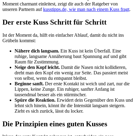
Moment charmant einleitest, zeigt dir auch der Ratgeber von
unseren Partnern auf
kusstipps.de, wie man nach einem Kuss fragt
.
Der erste Kuss Schritt für Schritt
Ist der Moment da, hilft ein einfacher Ablauf, damit du nicht ins
Grübeln kommst:
Nähere dich langsam.
Ein Kuss ist kein Überfall. Eine
ruhige, langsame Annäherung baut Spannung auf und gibt
Raum für Zustimmung.
Neige den Kopf leicht.
Damit die Nasen nicht kollidieren,
dreht man den Kopf ein wenig zur Seite. Das passiert meist
von selbst, wenn du entspannt bleibst.
Beginne sanft.
Der erste Kontakt ist weich und zart, nur die
Lippen, keine Zunge. Ein ruhiger, sanfter Anfang ist
tausendmal besser als ein stürmischer.
Spüre die Reaktion.
Erwidert dein Gegenüber den Kuss und
lehnt sich hinein, könnt ihr die Intensität langsam steigern.
Zieht es sich zurück, lässt du locker.
Die Prinzipien eines guten Kusses