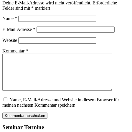
Deine E-Mail-Adresse wird nicht veröffentlicht.
Erforderliche
Felder sind mit
*
markiert
Name
*
E-Mail-Adresse
*
Website
Kommentar
*
Name, E-Mail-Adresse und Website in diesem Browser für
Dieses
meinen nächsten Kommentar speichern.
Feld
bitte
leer
lassen
Seminar Termine