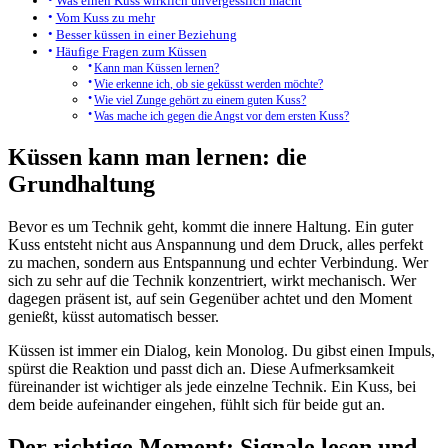
Was einen Kuss wirklich unvergesslich macht
Vom Kuss zu mehr
Besser küssen in einer Beziehung
Häufige Fragen zum Küssen
Kann man Küssen lernen?
Wie erkenne ich, ob sie geküsst werden möchte?
Wie viel Zunge gehört zu einem guten Kuss?
Was mache ich gegen die Angst vor dem ersten Kuss?
Küssen kann man lernen: die
Grundhaltung
Bevor es um Technik geht, kommt die innere Haltung. Ein guter
Kuss entsteht nicht aus Anspannung und dem Druck, alles perfekt
zu machen, sondern aus Entspannung und echter Verbindung. Wer
sich zu sehr auf die Technik konzentriert, wirkt mechanisch. Wer
dagegen präsent ist, auf sein Gegenüber achtet und den Moment
genießt, küsst automatisch besser.
Küssen ist immer ein Dialog, kein Monolog. Du gibst einen Impuls,
spürst die Reaktion und passt dich an. Diese Aufmerksamkeit
füreinander ist wichtiger als jede einzelne Technik. Ein Kuss, bei
dem beide aufeinander eingehen, fühlt sich für beide gut an.
Der richtige Moment: Signale lesen und