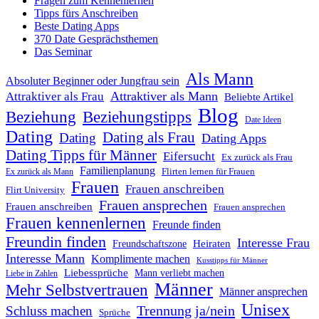
Fragen zum Kennenlernen
Tipps fürs Anschreiben
Beste Dating Apps
370 Date Gesprächsthemen
Das Seminar
Als Mann
Absoluter Beginner oder Jungfrau sein
Attraktiver als Mann
Attraktiver als Frau
Beliebte Artikel
Blog
Beziehung
Beziehungstipps
Date Ideen
Dating
Dating als Frau
Dating
Dating Apps
Dating Tipps für Männer
Eifersucht
Ex zurück als Frau
Familienplanung
Flirten lernen für Frauen
Ex zurück als Mann
Frauen
Frauen anschreiben
Flirt University
Frauen ansprechen
Frauen anschreiben
Frauen ansprechen
Frauen kennenlernen
Freunde finden
Freundin finden
Interesse Frau
Heiraten
Freundschaftszone
Interesse Mann
Komplimente machen
Kusstipps für Männer
Liebessprüche
Mann verliebt machen
Liebe in Zahlen
Männer
Mehr Selbstvertrauen
Männer ansprechen
Unisex
Trennung ja/nein
Schluss machen
Sprüche