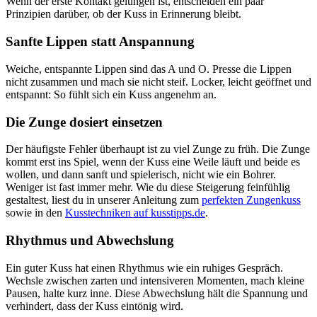
Wenn der erste Kontakt gelungen ist, entscheiden ein paar
Prinzipien darüber, ob der Kuss in Erinnerung bleibt.
Sanfte Lippen statt Anspannung
Weiche, entspannte Lippen sind das A und O. Presse die Lippen
nicht zusammen und mach sie nicht steif. Locker, leicht geöffnet und
entspannt: So fühlt sich ein Kuss angenehm an.
Die Zunge dosiert einsetzen
Der häufigste Fehler überhaupt ist zu viel Zunge zu früh. Die Zunge
kommt erst ins Spiel, wenn der Kuss eine Weile läuft und beide es
wollen, und dann sanft und spielerisch, nicht wie ein Bohrer.
Weniger ist fast immer mehr. Wie du diese Steigerung feinfühlig
gestaltest, liest du in unserer Anleitung zum
perfekten Zungenkuss
sowie in den
Kusstechniken auf kusstipps.de
.
Rhythmus und Abwechslung
Ein guter Kuss hat einen Rhythmus wie ein ruhiges Gespräch.
Wechsle zwischen zarten und intensiveren Momenten, mach kleine
Pausen, halte kurz inne. Diese Abwechslung hält die Spannung und
verhindert, dass der Kuss eintönig wird.