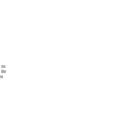
 zu
 ihr
im