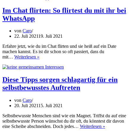
der
Partnerschaft:
Im Chat flirten: So flirtest du mit ihr bei
So
WhatsApp
kämpfst
du
dich
von
Caro
heraus
22. Juli 2021
19. Juli 2021
Erfahre jetzt, wie du im Chat flirten und sie heiß auf ein Date
machen kannst. Es ist dir schon so oft passiert, dass du
Im
mit…
Weiterlesen »
Chat
flirten:
So
flirtest
Diese Tipps sorgen schlagartig für ein
du
selbstbewusstes Auftreten
mit
ihr
bei
von
Caro
WhatsApp
20. Juli 2021
15. Juli 2021
Selbstbewusste Menschen sind wie ein Magnet. Triffst du auf eine
selbstbewusste Person wünschst du dir oft, du könntest dir davon
Diese
eine Scheibe abschneiden. Doch jedes…
Weiterlesen »
Tipps