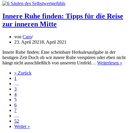
für
die
Glückwunschka
Innere Ruhe finden: Tipps für die Reise
gesucht?
zur inneren Mitte
51
Ideen
von
Caro
23. April 2021
8. April 2021
Innere Ruhe finden: Eine scheinbare Herkulesaufgabe in der
heutigen Zeit Doch ob wir innere Ruhe verspüren oder eben nicht
Inner
hängt nicht ausschließlich von unserem Umfeld…
Weiterlesen »
Ruhe
« Zurück
finde
1
Tipps
…
für
3
die
4
Reise
5
zur
6
inner
7
Mitte
…
52
Weiter »