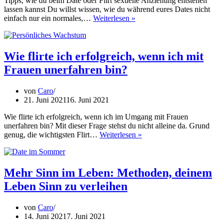
Tipps, wie du beim Date oder Flirt sexuelle Anziehung entstehen
lassen kannst Du willst wissen, wie du während eures Dates nicht
Sexuelle
einfach nur ein normales,…
Weiterlesen »
Anziehung
entstehen
lassen:
So
Wie flirte ich erfolgreich, wenn ich mit
endet
Frauen unerfahren bin?
der
Abend
in
von
Caro
deinem
21. Juni 2021
16. Juni 2021
Bett
Wie flirte ich erfolgreich, wenn ich im Umgang mit Frauen
unerfahren bin? Mit dieser Frage stehst du nicht alleine da. Grund
Wie
genug, die wichtigsten Flirt…
Weiterlesen »
flirte
ich
erfolgreich,
wenn
Mehr Sinn im Leben: Methoden, deinem
ich
Leben Sinn zu verleihen
mit
Frauen
unerfahren
von
Caro
bin?
14. Juni 2021
7. Juni 2021