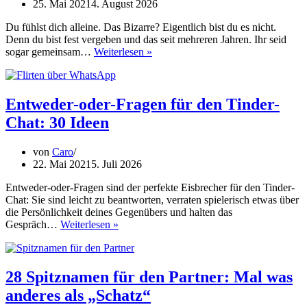
sein
25. Mai 2021
4. August 2026
Du fühlst dich alleine. Das Bizarre? Eigentlich bist du es nicht.
Denn du bist fest vergeben und das seit mehreren Jahren. Ihr seid
Einsamkeit
sogar gemeinsam…
Weiterlesen »
in
der
Ehe:
Wie
Entweder-oder-Fragen für den Tinder-
ihr
Chat: 30 Ideen
euch
wieder
annähert
von
Caro
22. Mai 2021
5. Juli 2026
Entweder-oder-Fragen sind der perfekte Eisbrecher für den Tinder-
Chat: Sie sind leicht zu beantworten, verraten spielerisch etwas über
die Persönlichkeit deines Gegenübers und halten das
Entweder-
Gespräch…
Weiterlesen »
oder-
Fragen
für
den
28 Spitznamen für den Partner: Mal was
Tinder-
anderes als „Schatz“
Chat: