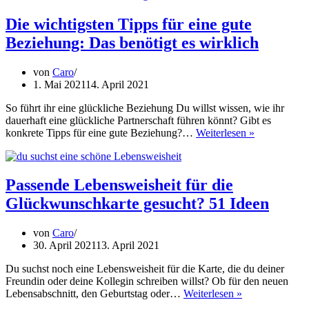
für
den
Die wichtigsten Tipps für eine gute
Partner:
Beziehung: Das benötigt es wirklich
Perfekt
für
deine
von
Caro
Überraschung
1. Mai 2021
14. April 2021
So führt ihr eine glückliche Beziehung Du willst wissen, wie ihr
dauerhaft eine glückliche Partnerschaft führen könnt? Gibt es
Die
konkrete Tipps für eine gute Beziehung?…
Weiterlesen »
wichtigsten
Tipps
für
eine
Passende Lebensweisheit für die
gute
Glückwunschkarte gesucht? 51 Ideen
Beziehung:
Das
benötigt
von
Caro
es
30. April 2021
13. April 2021
wirklich
Du suchst noch eine Lebensweisheit für die Karte, die du deiner
Freundin oder deine Kollegin schreiben willst? Ob für den neuen
Passende
Lebensabschnitt, den Geburtstag oder…
Weiterlesen »
Lebensweisheit