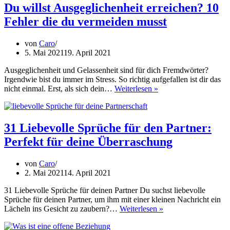
Partnerin
Du willst Ausgeglichenheit erreichen? 10
gesucht?
Fehler die du vermeiden musst
6
Elementare
Tipps
von
Caro
5. Mai 2021
19. April 2021
Ausgeglichenheit und Gelassenheit sind für dich Fremdwörter?
Irgendwie bist du immer im Stress. So richtig aufgefallen ist dir das
Du
nicht einmal. Erst, als sich dein…
Weiterlesen »
willst
Ausgeglichenheit
erreichen?
10
31 Liebevolle Sprüche für den Partner:
Fehler
Perfekt für deine Überraschung
die
du
vermeiden
von
Caro
musst
2. Mai 2021
14. April 2021
31 Liebevolle Sprüche für deinen Partner Du suchst liebevolle
Sprüche für deinen Partner, um ihm mit einer kleinen Nachricht ein
31
Lächeln ins Gesicht zu zaubern?…
Weiterlesen »
Liebevolle
Sprüche