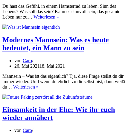
Du hast das Gefühl, in einem Hamsterrad zu leben. Sinn des
Lebens? Was soll das sein? Kann es sinnvoll sein, das gesamte
Mehr
Leben nur zu…
Weiterlesen »
Sinn
im
Leben:
Methoden,
Modernes Mannsein: Was es heute
deinem
bedeutet, ein Mann zu sein
Leben
Sinn
zu
von
Caro
verleihen
26. Mai 2021
18. Mai 2021
Mannsein – Was ist das eigentlich? Tja, diese Frage stellst du dir
immer wieder. Und wenn du ehrlich zu dir selbst bist, dann weißt
Modernes
du…
Weiterlesen »
Mannsein:
Was
es
heute
Einsamkeit in der Ehe: Wie ihr euch
bedeutet,
wieder annähert
ein
Mann
zu
von
Caro