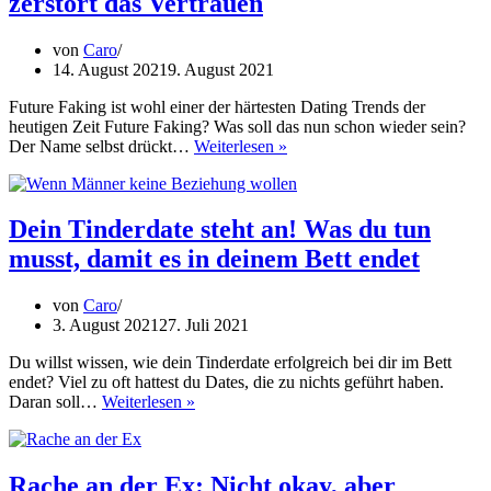
zerstört das Vertrauen
von
Caro
14. August 2021
9. August 2021
Future Faking ist wohl einer der härtesten Dating Trends der
heutigen Zeit Future Faking? Was soll das nun schon wieder sein?
Future
Der Name selbst drückt…
Weiterlesen »
Faking:
Dieser
Dating
Trend
Dein Tinderdate steht an! Was du tun
zerstört
musst, damit es in deinem Bett endet
das
Vertrauen
von
Caro
3. August 2021
27. Juli 2021
Du willst wissen, wie dein Tinderdate erfolgreich bei dir im Bett
endet? Viel zu oft hattest du Dates, die zu nichts geführt haben.
Dein
Daran soll…
Weiterlesen »
Tinderdate
steht
an!
Was
Rache an der Ex: Nicht okay, aber