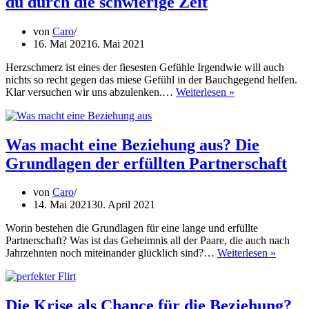
du durch die schwierige Zeit
stehen?
So
kommst
von
Caro
du
16. Mai 2021
6. Mai 2021
aus
dem
Herzschmerz ist eines der fiesesten Gefühle Irgendwie will auch
Kreislauf
nichts so recht gegen das miese Gefühl in der Bauchgegend helfen.
Was
Klar versuchen wir uns abzulenken.…
Weiterlesen »
hilft
bei
Liebeskummer?
So
Was macht eine Beziehung aus? Die
kommst
Grundlagen der erfüllten Partnerschaft
du
durch
die
von
Caro
schwierige
14. Mai 2021
30. April 2021
Zeit
Worin bestehen die Grundlagen für eine lange und erfüllte
Partnerschaft? Was ist das Geheimnis all der Paare, die auch nach
Was
Jahrzehnten noch miteinander glücklich sind?…
Weiterlesen »
macht
eine
Bezieh
aus?
Die Krise als Chance für die Beziehung?