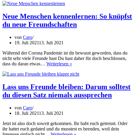
sorgen
schlagartig
für
Neue Menschen kennenlernen: So knüpfst
ein
du neue Freundschaften
selbstbewusste
Auftreten
von
Caro
19. Juli 2021
13. Juli 2021
Während der Corona Pandemie ist dir bewusst geworden, dass du
nicht sehr viele Freunde hast Du hast daher für doch beschlossen,
Neue
dass du daran etwas…
Weiterlesen »
Menschen
kennenlernen:
So
knüpfst
Lass uns Freunde bleiben: Darum solltest
du
du diesen Satz niemals aussprechen
neue
Freundschaften
von
Caro
18. Juli 2021
13. Juli 2021
Jetzt ist also doch soweit gekommen. Ihr habt euch getrennt. Oder
ihr hattet euch gedated und du musstest es beenden, weil dein
Lass
Interesse einfach nicht…
Weiterlesen »