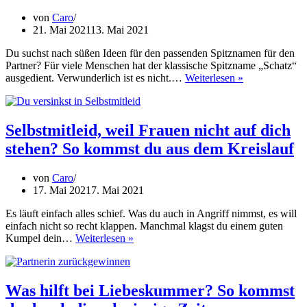
30
Ideen
von
Caro
21. Mai 2021
13. Mai 2021
Du suchst nach süßen Ideen für den passenden Spitznamen für den
Partner? Für viele Menschen hat der klassische Spitzname „Schatz“
28
ausgedient. Verwunderlich ist es nicht.…
Weiterlesen »
Spitznamen
für
den
Partner:
Selbstmitleid, weil Frauen nicht auf dich
Mal
stehen? So kommst du aus dem Kreislauf
was
anderes
als
von
Caro
„Schatz“
17. Mai 2021
7. Mai 2021
Es läuft einfach alles schief. Was du auch in Angriff nimmst, es will
einfach nicht so recht klappen. Manchmal klagst du einem guten
Selbstmitleid,
Kumpel dein…
Weiterlesen »
weil
Frauen
nicht
auf
Was hilft bei Liebeskummer? So kommst
dich