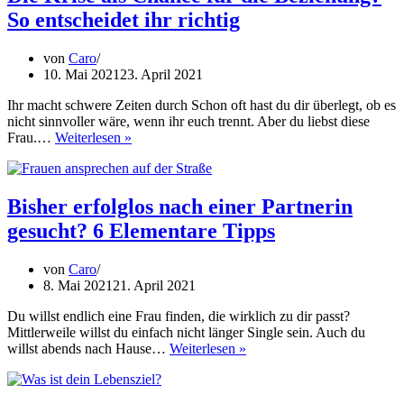
Die
So entscheidet ihr richtig
Grundl
der
erfüllte
von
Caro
Partner
10. Mai 2021
23. April 2021
Ihr macht schwere Zeiten durch Schon oft hast du dir überlegt, ob es
nicht sinnvoller wäre, wenn ihr euch trennt. Aber du liebst diese
Die
Frau.…
Weiterlesen »
Krise
als
Chance
für
Bisher erfolglos nach einer Partnerin
die
gesucht? 6 Elementare Tipps
Beziehung?
So
entscheidet
von
Caro
ihr
8. Mai 2021
21. April 2021
richtig
Du willst endlich eine Frau finden, die wirklich zu dir passt?
Mittlerweile willst du einfach nicht länger Single sein. Auch du
Bisher
willst abends nach Hause…
Weiterlesen »
erfolglos
nach
einer