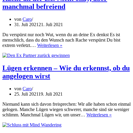
du
manchmal befreiend
tun
musst,
damit
von
Caro
es
31. Juli 2021
21. Juli 2021
in
deinem
Du verspürst nur noch Wut, wenn du an deine Ex denkst Es ist
Bett
menschlich, dass du den Wunsch nach Rache verspürst Du bist
Rache
endet
extrem verletzt.…
Weiterlesen »
an
der
Ex:
Nicht
Lügen erkennen – Wie du erkennst, ob du
okay,
angelogen wirst
aber
manchmal
befreiend
von
Caro
25. Juli 2021
19. Juli 2021
Niemand kann sich davon freisprechen: Wir alle haben schon einmal
gelogen. Manche Lügen wiegen schwerer, manche sind sie weniger
Lügen
schlimm. Manchmal Lügen wir, um unser…
Weiterlesen »
erkennen
–
Wie