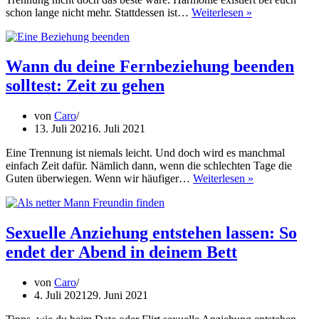
Soll
schon lange nicht mehr. Stattdessen ist…
Weiterlesen »
ich
mich
trennen?
Daran
Wann du deine Fernbeziehung beenden
erkennst
solltest: Zeit zu gehen
du,
dass
es
von
Caro
mit
13. Juli 2021
6. Juli 2021
ihr
nicht
Eine Trennung ist niemals leicht. Und doch wird es manchmal
mehr
einfach Zeit dafür. Nämlich dann, wenn die schlechten Tage die
Wann
läuft
Guten überwiegen. Wenn wir häufiger…
Weiterlesen »
du
deine
Fernbeziehun
beenden
Sexuelle Anziehung entstehen lassen: So
solltest:
endet der Abend in deinem Bett
Zeit
zu
gehen
von
Caro
4. Juli 2021
29. Juni 2021