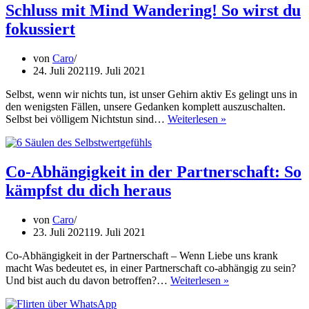
du
Schluss mit Mind Wandering! So wirst du
erkennst,
fokussiert
ob
du
angelogen
von
Caro
wirst
24. Juli 2021
19. Juli 2021
Selbst, wenn wir nichts tun, ist unser Gehirn aktiv Es gelingt uns in
den wenigsten Fällen, unsere Gedanken komplett auszuschalten.
Schluss
Selbst bei völligem Nichtstun sind…
Weiterlesen »
mit
Mind
Wandering!
So
Co-Abhängigkeit in der Partnerschaft: So
wirst
kämpfst du dich heraus
du
fokussiert
von
Caro
23. Juli 2021
19. Juli 2021
Co-Abhängigkeit in der Partnerschaft – Wenn Liebe uns krank
macht Was bedeutet es, in einer Partnerschaft co-abhängig zu sein?
Co-
Und bist auch du davon betroffen?…
Weiterlesen »
Abhängigkeit
in