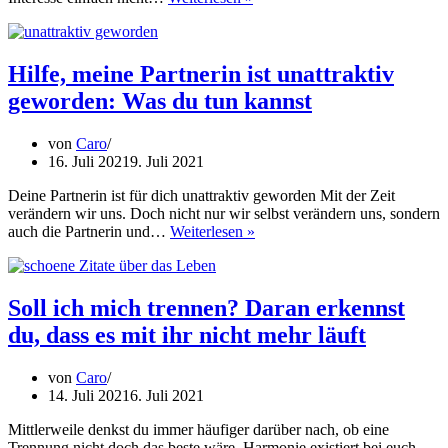
uns
Freunde
bleiben:
Darum
Hilfe, meine Partnerin ist unattraktiv
solltest
geworden: Was du tun kannst
du
diesen
Satz
von
Caro
niemals
16. Juli 2021
9. Juli 2021
aussprechen
Deine Partnerin ist für dich unattraktiv geworden Mit der Zeit
verändern wir uns. Doch nicht nur wir selbst verändern uns, sondern
Hilfe,
auch die Partnerin und…
Weiterlesen »
meine
Partnerin
ist
unattraktiv
Soll ich mich trennen? Daran erkennst
geworden:
du, dass es mit ihr nicht mehr läuft
Was
du
tun
von
Caro
kannst
14. Juli 2021
6. Juli 2021
Mittlerweile denkst du immer häufiger darüber nach, ob eine
Trennung nicht doch das beste wäre. Harmonie existiert bei euch